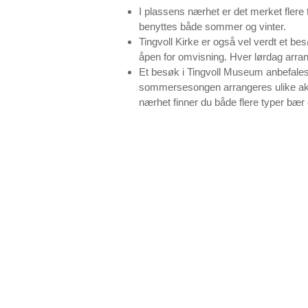
I plassens nærhet er det merket flere t
benyttes både sommer og vinter.
Tingvoll Kirke er også vel verdt et be
åpen for omvisning. Hver lørdag arran
Et besøk i Tingvoll Museum anbefales
sommersesongen arrangeres ulike akt
nærhet finner du både flere typer bær