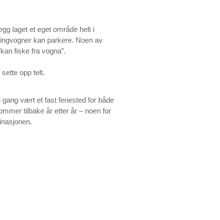
legg laget et eget område helt i
pingvogner kan parkere. Noen av
an fiske fra vogna”.
sette opp telt.
 gang vært et fast feriested for både
mmer tilbake år etter år – noen for
inasjonen.